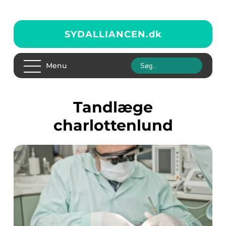
SYDALLIANCEN.
dk
Menu
tandlæge
charlottenlund