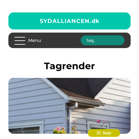
SYDALLIANCEN.
dk
Menu
Tagrender
21. Sep