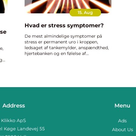
15. Aug
Hvad er stress symptomer?
lse
De mest almindelige symptomer på
stress er permanent uro i kroppen,
ledsaget af tankemylder, anspændthed,
e,
hjertebanken og en følelse af
uvirkelighed. Mange mennesker, som
og
lider af stress, oplever samtidig dårlig
iden
fordøj...
Address
Menu
Ads
About Us