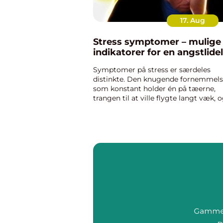
17. Aug
Stress symptomer – mulige
indikatorer for en angstlide
Symptomer på stress er særdeles
distinkte. Den knugende fornemmels
som konstant holder én på tæerne,
trangen til at ville flygte langt væk, 
den udmattelse, det medfører hele t
at køre i h&os...