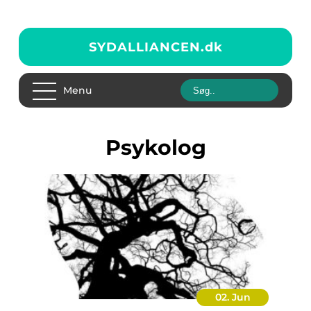
SYDALLIANCEN.
dk
Menu
psykolog
02. Jun