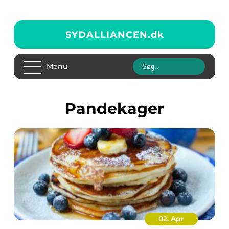
SYDALLIANCEN.
dk
Menu
pandekager
02. Apr