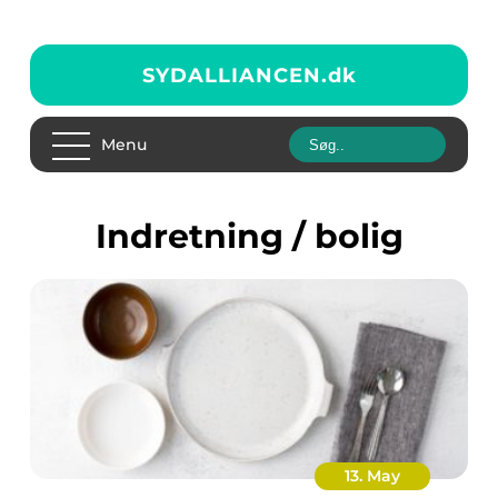
SYDALLIANCEN.
dk
Menu
Indretning / bolig
13. May