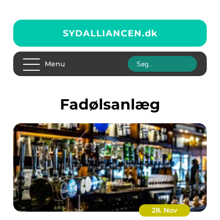
SYDALLIANCEN.
dk
Menu
fadølsanlæg
28. Nov