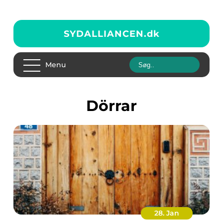
SYDALLIANCEN.
dk
Menu
Dörrar
28. Jan