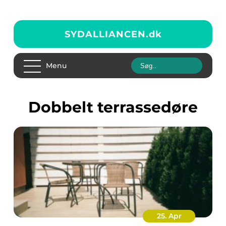
SYDALLIANCEN.
dk
Menu
dobbelt terrassedøre
25. Apr