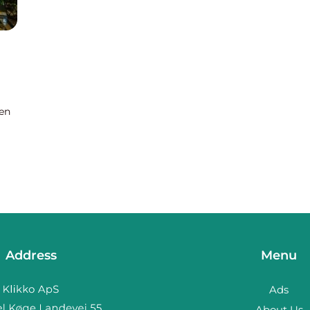
 en
n i
.
Address
Menu
Ads
About Us