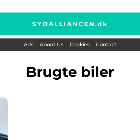
SYDALLIANCEN.
dk
Ads
About Us
Cookies
Contact
brugte biler