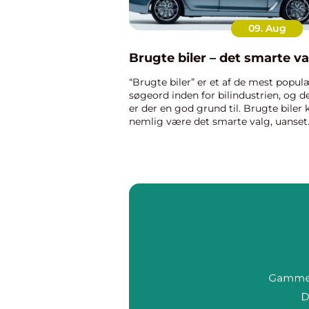
09. Aug
Brugte biler – det smarte va
“Brugte biler” er et af de mest popul
søgeord inden for bilindustrien, og d
er der en god grund til. Brugte biler 
nemlig være det smarte valg, uanset
om du er bilejer på udkig efter et nyt
køret&os...