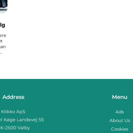
lg
ære
et
kan
Address
Menu
Ads
About Us
Cookies