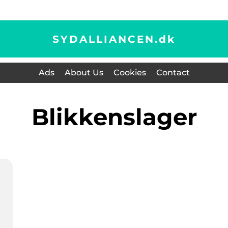
SYDALLIANCEN.
dk
Ads
About Us
Cookies
Contact
blikkenslager