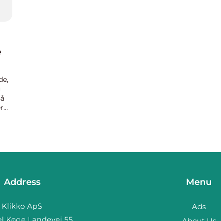
e
de,
u
så
r
Address
Menu
Ads
About Us