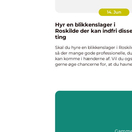
14. Jun
Hyr en blikkenslager i
Roskilde der kan indfri diss
ting
Skal du hyre en blikkenslager i Roskil
så der mange gode professionelle, d
kan komme i hænderne af. Vil du og
gerne øge chancerne for, at du havne
hos den bedst mulige? Så er der flere
ting, du kan kigge efter, som
vedkommende gerne må indfri....