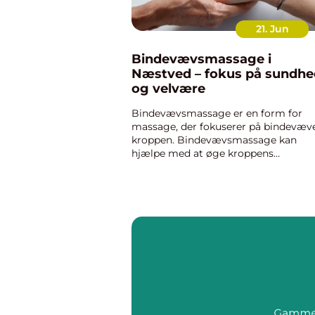
21. Jun
Bindevævsmassage i
Næstved – fokus på sundhe
og velvære
Bindevævsmassage er en form for
massage, der fokuserer på bindevæve
kroppen. Bindevævsmassage kan
hjælpe med at øge kroppens
blodcirkulation, forbedre fleksibilitet
og reducere smerter og spændinger i 