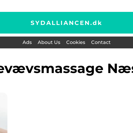
SYDALLIANCEN.
dk
Ads
About Us
Cookies
Contact
devævsmassage Næ