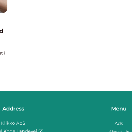
d
t i
en
k...
Address
Menu
Ads
About Us