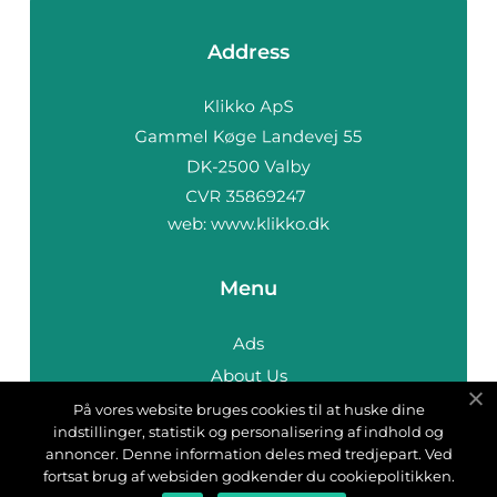
Address
web:
www.klikko.dk
Menu
Ads
About Us
Cookies
På vores website bruges cookies til at huske dine
indstillinger, statistik og personalisering af indhold og
Contact
annoncer. Denne information deles med tredjepart. Ved
Sitemap
fortsat brug af websiden godkender du cookiepolitikken.