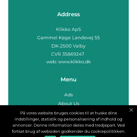
Address
web:
www.klikko.dk
Menu
Ads
About Us
Cookies
På vores website bruges cookies til at huske dine
indstillinger, statistik og personalisering af indhold og
Contact
annoncer. Denne information deles med tredjepart. Ved
Sitemap
fortsat brug af websiden godkender du cookiepolitikken.